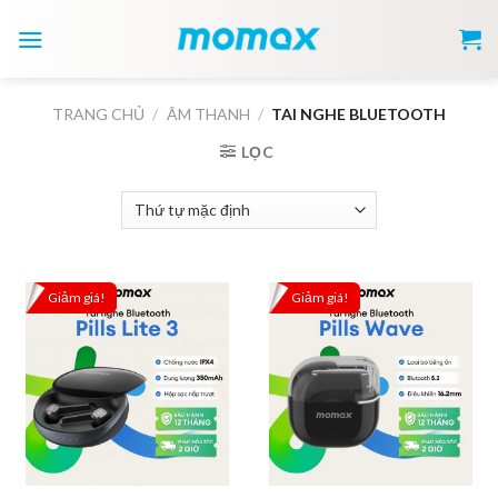
Skip
to
content
TRANG CHỦ
/
ÂM THANH
/
TAI NGHE BLUETOOTH
LỌC
Giảm giá!
Giảm giá!