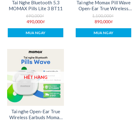
Tai Nghe Bluetooth 5.3
Tai nghe Momax Pill Wave
MOMAX Pills Lite 3 BT11
Open-Ear True Wireless
Earbuds BT12
690,000
₫
1,100,000
₫
490,000
₫
890,000
₫
MUA NGAY
MUA NGAY
HẾT HÀNG
Tai nghe Open-Ear True
Wireless Earbuds Momax
Pill Wave BT12