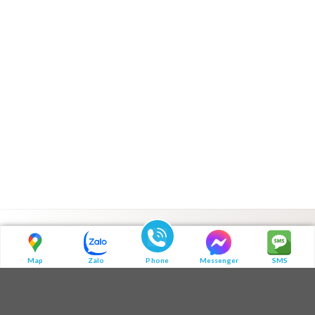
LIÊN HỆ CHÚNG TÔI
Map
Zalo
Phone
Messenger
SMS
ĐIỆN THOẠI LIÊN HỆ
0972 345 125 - 0364 781 586