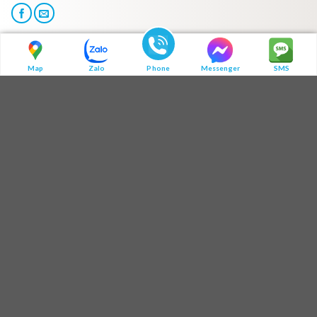
HOT LINE:MÃ QR ZALO
Map
Zalo
Phone
Messenger
SMS
ĐỊA CHỈ BÁN HÀNG
Địa chỉ 1: Số 3B1/274 Trương Định - Hoàng Mai - Hà Nội
Địa chỉ 2: Tòa A - Chung cư MulberryLane - Mỗ Lao - Hà Đông - Hà
Nội
Địa chỉ 3: 275 Tống Duy Tân - Thành phố Hải Dương
THÔNG TIN MOMAXSHOP
Liên hệ
Giới thiệu