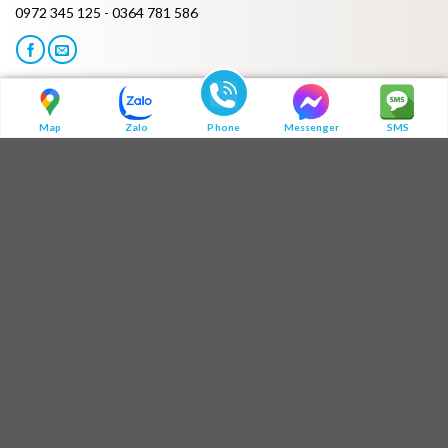
0972 345 125 - 0364 781 586
HOT LINE:MÃ QR ZALO
Map
Zalo
Phone
Messenger
SMS
ĐỊA CHỈ BÁN HÀNG
Địa chỉ 1: Số 3B1/274 Trương Định - Hoàng Mai - Hà Nội
Địa chỉ 2: Tòa A - Chung cư MulberryLane - Mỗ Lao - Hà Đông - Hà
Nội
Địa chỉ 3: 275 Tống Duy Tân - Thành phố Hải Dương
THÔNG TIN MOMAXSHOP