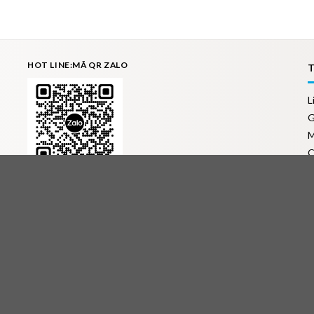
HOT LINE:MÃ QR ZALO
L
G
M
C
C
ĐỊA CHỈ BÁN HÀNG
Địa chỉ 1: Số 3B1/274 Trương Định - Hoàng Mai - Hà Nội
N
Địa chỉ 2: Tòa A - Chung cư MulberryLane - Mỗ Lao - Hà
S
Đông - Hà Nội
c
Địa chỉ 3: 275 Tống Duy Tân - Thành phố Hải Dương
M
Đ
Đ