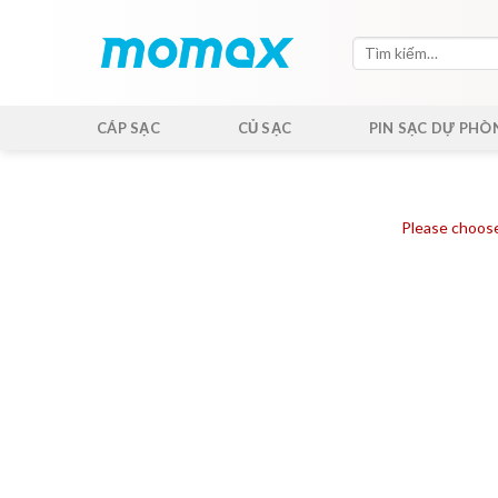
Skip
to
Tìm
content
kiếm:
CÁP SẠC
CỦ SẠC
PIN SẠC DỰ PHÒ
Please choose