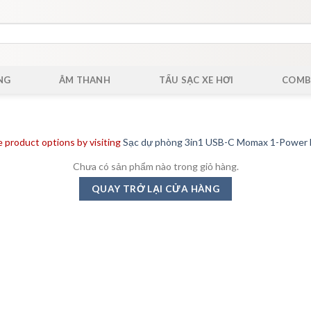
NG
ÂM THANH
TẨU SẠC XE HƠI
COMB
 product options by visiting
Sạc dự phòng 3in1 USB-C Momax 1-Power
Chưa có sản phẩm nào trong giỏ hàng.
QUAY TRỞ LẠI CỬA HÀNG