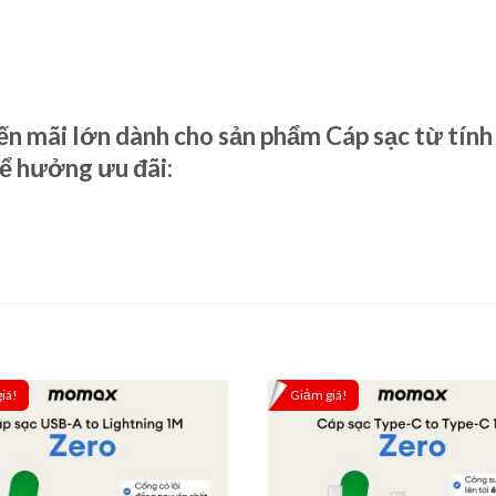
ến mãi lớn dành cho sản phẩm Cáp sạc từ tí
 hưởng ưu đãi:
iá!
Giảm giá!