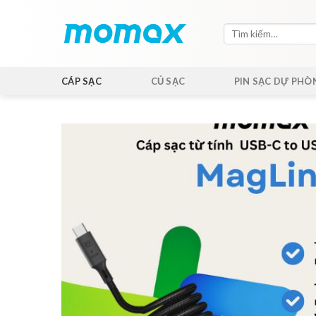
Skip
to
Tìm
content
kiếm:
CÁP SẠC
CỦ SẠC
PIN SẠC DỰ PHÒ