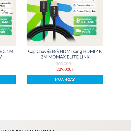
pe C 1M
Cáp Chuyển Đổi HDMI sang HDMI 4K
W
2M MOMAX ELITE LINK
300,000
₫
229,000
₫
MUA NGAY