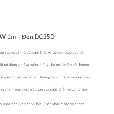
00W 1m – Đen DC35D
cáp sạc và có thể dễ dàng tháo và sử dụng cáp sạc mà
ữ nó đúng vị trí và ngăn không cho nó làm lộn xộn không
àng di chuyển và cất giữ, không cần dụng cụ sắp xếp cáp
ăng chống mài mòn, giúp cáp sạc chắc chắn và bền bỉ hơn
ay hoặc bất kỳ thiết bị USB-C nào khác ở tốc độ nhanh