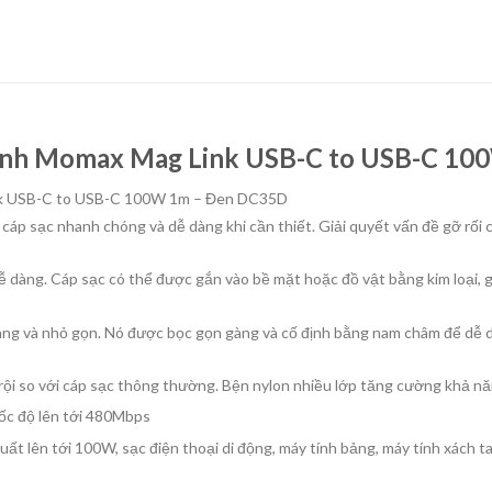
ừ tính Momax Mag Link USB-C to USB-C 1
Link USB-C to USB-C 100W 1m – Đen DC35D
cáp sạc nhanh chóng và dễ dàng khi cần thiết. Giải quyết vấn đề gỡ rối 
 dàng. Cáp sạc có thể được gắn vào bề mặt hoặc đồ vật bằng kim loại, gi
dàng và nhỏ gọn. Nó được bọc gọn gàng và cố định bằng nam châm để dễ d
trội so với cáp sạc thông thường. Bện nylon nhiều lớp tăng cường khả n
tốc độ lên tới 480Mbps
t lên tới 100W, sạc điện thoại di động, máy tính bảng, máy tính xách t