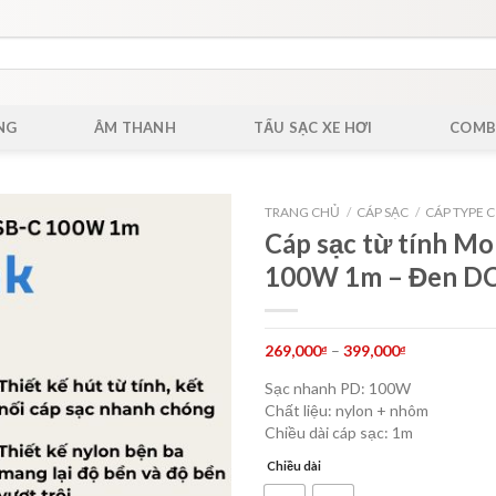
NG
ÂM THANH
TẨU SẠC XE HƠI
COMB
TRANG CHỦ
/
CÁP SẠC
/
CÁP TYPE C
Cáp sạc từ tính M
100W 1m – Đen D
269,000
–
399,000
₫
₫
Sạc nhanh PD: 100W
Chất liệu: nylon + nhôm
Chiều dài cáp sạc: 1m
Chiều dài