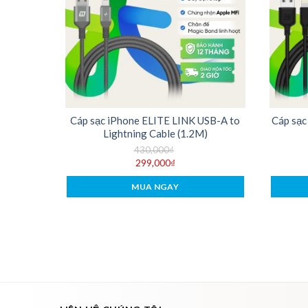
ype-C PD
Cáp sạc iPhone ELITE LINK USB-A to
Cáp sạc
2M)
Lightning Cable (1.2M)
430,000
₫
299,000
₫
MUA NGAY