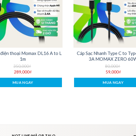
 điện thoại Momax DL16 A to L
Cáp Sạc Nhanh Type C to Ty
1m
3A MOMAX ZERO 60
350,000
₫
80,000
₫
289,000
₫
59,000
₫
MUA NGAY
MUA NGAY
HOT LINE:MÃ QR ZALO