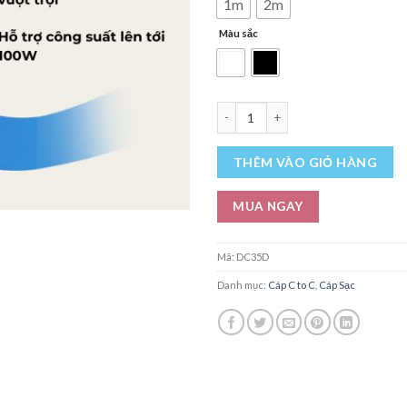
1m
2m
Màu sắc
Cáp sạc từ tính Momax Mag Link U
THÊM VÀO GIỎ HÀNG
MUA NGAY
Mã:
DC35D
Danh mục:
Cáp C to C
,
Cáp Sạc