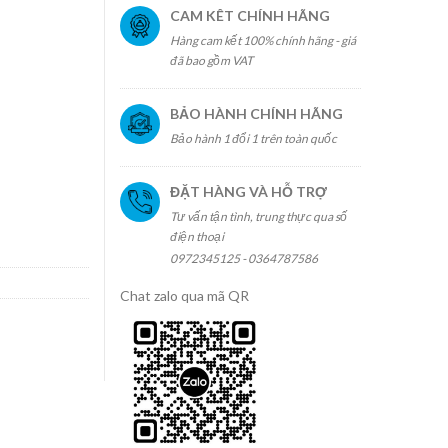
CAM KÊT CHÍNH HÃNG
Hàng cam kết 100% chính hãng - giá
đã bao gồm VAT
BẢO HÀNH CHÍNH HÃNG
SB-C to USB-C 100W 1m - Đen DC35D số lượng
Bảo hành 1 đổi 1 trên toàn quốc
ĐẶT HÀNG VÀ HỖ TRỢ
Tư vấn tận tình, trung thực qua số
điện thoại
0972345125 - 0364787586
Chat zalo qua mã QR