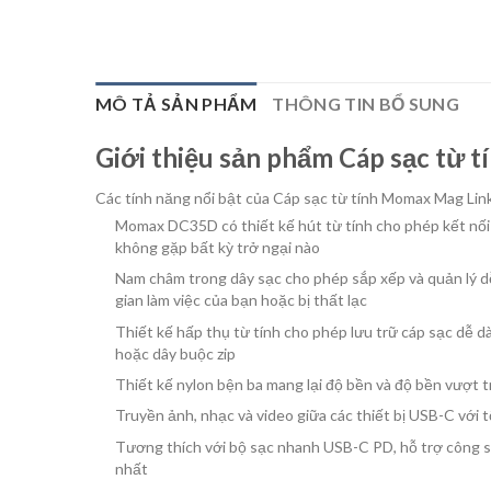
MÔ TẢ SẢN PHẨM
THÔNG TIN BỔ SUNG
Giới thiệu sản phẩm Cáp sạc t
Các tính năng nổi bật của Cáp sạc từ tính Momax Mag 
Momax DC35D có thiết kế hút từ tính cho phép kết nối 
không gặp bất kỳ trở ngại nào
Nam châm trong dây sạc cho phép sắp xếp và quản lý dễ
gian làm việc của bạn hoặc bị thất lạc
Thiết kế hấp thụ từ tính cho phép lưu trữ cáp sạc dễ 
hoặc dây buộc zip
Thiết kế nylon bện ba mang lại độ bền và độ bền vượt 
Truyền ảnh, nhạc và video giữa các thiết bị USB-C với 
Tương thích với bộ sạc nhanh USB-C PD, hỗ trợ công suấ
nhất