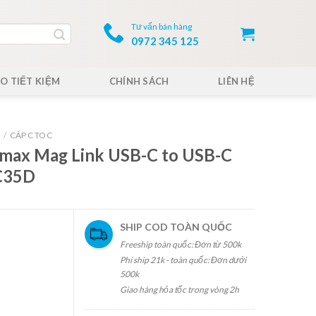
Tư vấn bán hàng
0972 345 125
O TIẾT KIỆM
CHÍNH SÁCH
LIÊN HỆ
/
CÁP C TO C
omax Mag Link USB-C to USB-C
C35D
SHIP COD TOÀN QUỐC
Freeship toàn quốc: Đơn từ 500k
Phí ship 21k - toàn quốc: Đơn dưới
500k
Giao hàng hỏa tốc trong vòng 2h